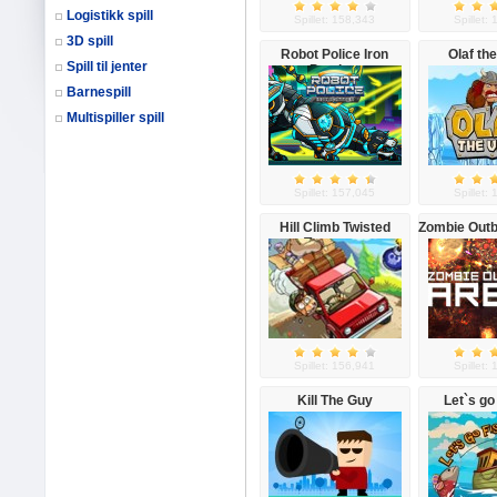
Logistikk spill
Spillet: 158,343
Spillet:
3D spill
Robot Police Iron
Olaf th
Spill til jenter
Panther
Barnespill
Multispiller spill
Spillet: 157,045
Spillet:
Hill Climb Twisted
Zombie Out
Transport
Spillet: 156,941
Spillet:
Kill The Guy
Let`s go