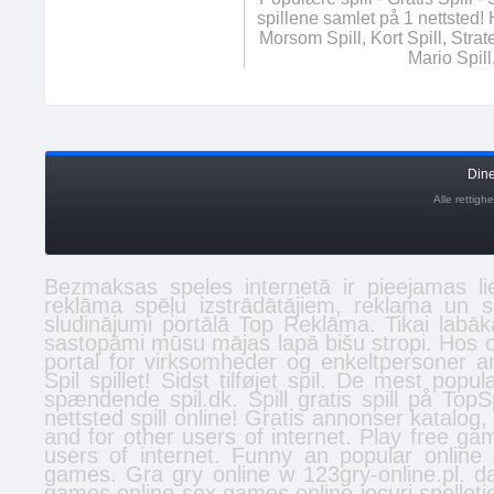
spillene samlet på 1 nettsted! 
Morsom Spill, Kort Spill, Strat
Mario Spill
Din
Alle rettig
Bezmaksas
speles
internetā ir pieejamas li
reklāma spēļu izstrādātājiem, reklama un 
sludinājumi
portālā Top Reklāma. Tikai labā
sastopāmi mūsu mājas lapā
bišu stropi
. Hos 
portal for virksomheder og enkeltpersoner
a
Spil spillet! Sidst tilføjet
spil
. De mest populæ
spændende spil.dk. Spill gratis
spill
på TopSpi
nettsted
spill online
! Gratis
annonser
katalog,
and for other users of internet. Play free 
users of internet. Funny an popular onlin
games. Gra gry online w 123gry-online.pl.
d
games online
sex games online
jocuri
spelletj