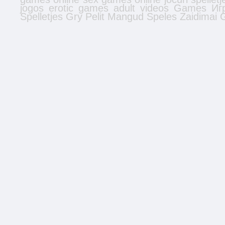
jogos
erotic games
adult videos
Games
Иг
Spelletjes
Gry
Pelit
Mangud
Speles
Zaidimai
G