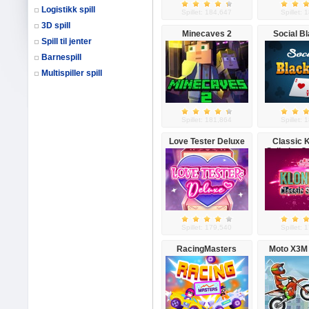
Logistikk spill
Spillet: 184,647
Spillet:
3D spill
Minecaves 2
Social B
Spill til jenter
Barnespill
Multispiller spill
Spillet: 181,864
Spillet:
Love Tester Deluxe
Classic 
Solitaire 
Spillet: 179,540
Spillet:
RacingMasters
Moto X3M 