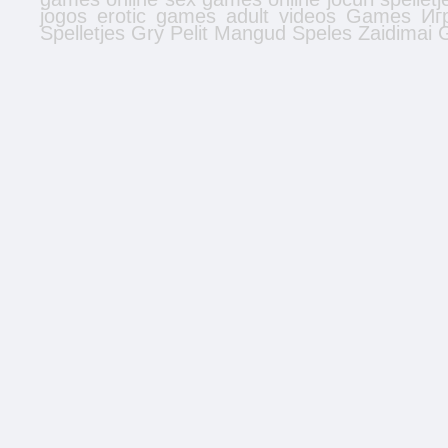
jogos
erotic games
adult videos
Games
Иг
Spelletjes
Gry
Pelit
Mangud
Speles
Zaidimai
G