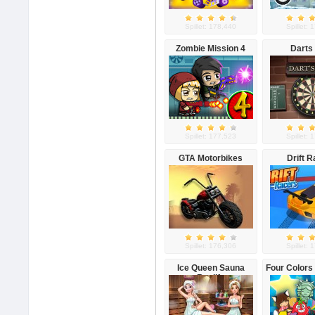
Spillet: 178,440
Spillet:
Zombie Mission 4
Darts
Spillet: 177,523
Spillet:
GTA Motorbikes
Drift 
Spillet: 176,306
Spillet:
Ice Queen Sauna
Four Colors
Realife