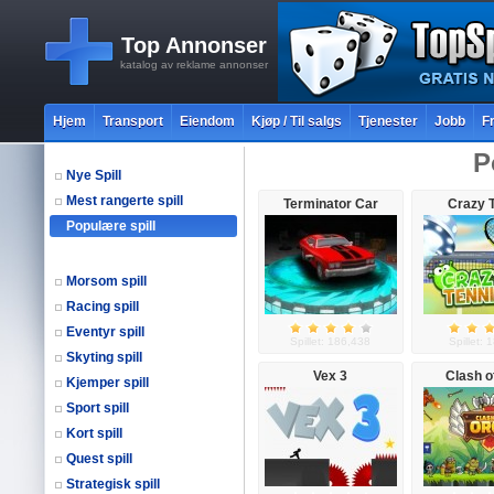
Top Annonser
katalog av reklame annonser
Hjem
Transport
Eiendom
Kjøp / Til salgs
Tjenester
Jobb
Fr
P
Nye Spill
Mest rangerte spill
Terminator Car
Crazy 
Populære spill
Morsom spill
Racing spill
Eventyr spill
Spillet: 186,438
Spillet:
Skyting spill
Vex 3
Clash o
Kjemper spill
Sport spill
Kort spill
Quest spill
Strategisk spill