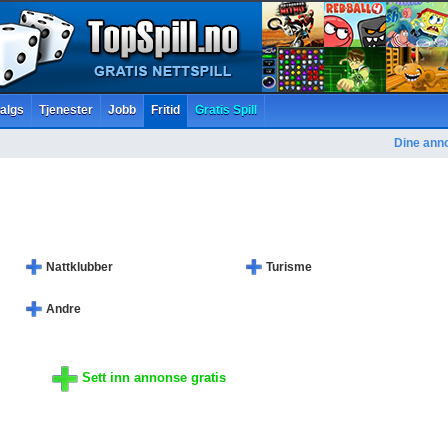
salgs
Tjenester
Jobb
Fritid
Gratis Spill
Dine ann
Nattklubber
Turisme
Andre
Sett inn annonse gratis