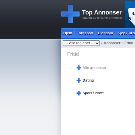
Top Annonser
katalog av reklame annonser
Hjem
Transport
Eiendom
Kjøp / Til 
»
Annonser
»
Fritid
Fritid
Alle annonser
Dating
Sport / Idrett