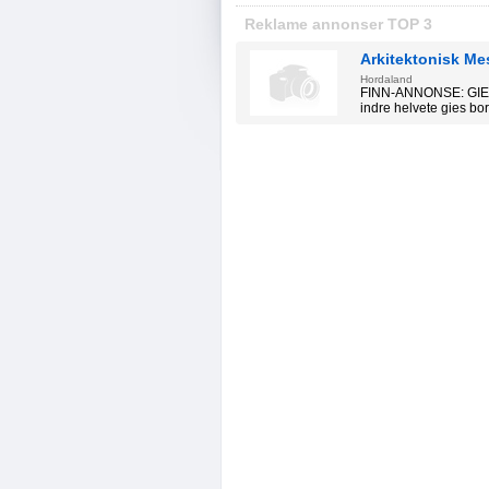
Reklame annonser TOP 3
Arkitektonisk Me
Hordaland
FINN-ANNONSE: GIES B
indre helvete gies bor