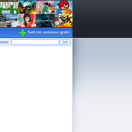
Sett inn annonse gratis
onser