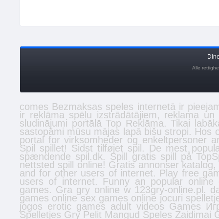
Din
Alle rettig
comes
Bezmaksas
speles
internetā ir pieeja
ir reklāma spēļu izstrādātājiem, reklama un
sludinājumi
portālā Top Reklāma. Tikai labā
sastopāmi mūsu mājas lapā
bišu stropi
. Hos 
portal for virksomheder og enkeltpersoner
a
Spil spillet! Sidst tilføjet
spil
. De mest populæ
spændende spil.dk. Spill gratis
spill
på TopSpi
nettsted
spill online
! Gratis
annonser
katalog,
and for other users of internet. Play free 
users of internet. Funny an popular onlin
games. Gra gry online w 123gry-online.pl.
d
games online
sex games online
jocuri
spelletj
jogos
erotic games
adult videos
Games
Иг
Spelletjes
Gry
Pelit
Mangud
Speles
Zaidimai
G