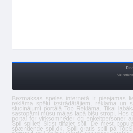
Din
Alle rettig
Bezmaksas
speles
internetā ir pieejamas li
reklāma spēļu izstrādātājiem, reklama un 
sludinājumi
portālā Top Reklāma. Tikai labā
sastopāmi mūsu mājas lapā
bišu stropi
. Hos 
portal for virksomheder og enkeltpersoner
a
Spil spillet! Sidst tilføjet
spil
. De mest populæ
spændende spil.dk. Spill gratis
spill
på TopSpi