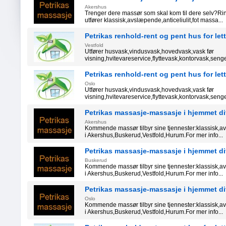
Akershus
Trenger dere massør som skal kom til dere selv?Rin
utfører klassisk,avslæpende,anticeliulit,fot massa...
Petrikas renhold-rent og pent hus for lett
Vestfold
Utfører husvask,vindusvask,hovedvask,vask før
visning,hvitevareservice,flyttevask,kontorvask,senget
Petrikas renhold-rent og pent hus for lett
Oslo
Utfører husvask,vindusvask,hovedvask,vask før
visning,hvitevareservice,flyttevask,kontorvask,senget
Petrikas massasje-massasje i hjemmet di
Akershus
Kommende massør tilbyr sine tjennester:klassisk,av
i Akershus,Buskerud,Vestfold,Hurum.For mer info...
Petrikas massasje-massasje i hjemmet di
Buskerud
Kommende massør tilbyr sine tjennester:klassisk,av
i Akershus,Buskerud,Vestfold,Hurum.For mer info...
Petrikas massasje-massasje i hjemmet di
Oslo
Kommende massør tilbyr sine tjennester:klassisk,av
i Akershus,Buskerud,Vestfold,Hurum.For mer info...