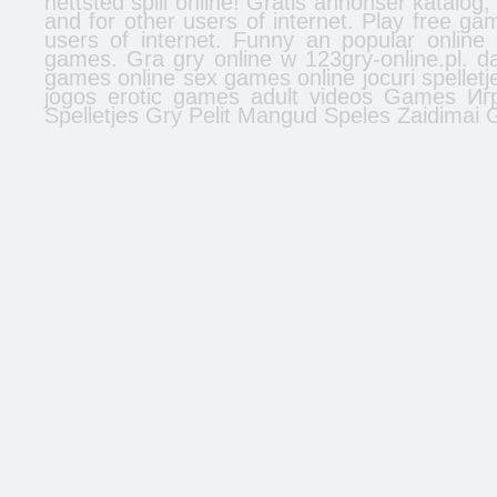
nettsted
spill online
! Gratis
annonser
katalog,
and for other users of internet. Play free 
users of internet. Funny an popular onlin
games. Gra gry online w 123gry-online.pl.
d
games online
sex games online
jocuri
spelletj
jogos
erotic games
adult videos
Games
Иг
Spelletjes
Gry
Pelit
Mangud
Speles
Zaidimai
G