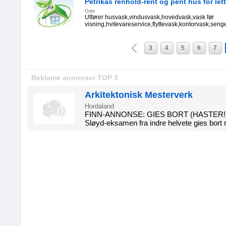
Petrikas renhold-rent og pent hus for lett
Oslo
Utfører husvask,vindusvask,hovedvask,vask før
visning,hvitevareservice,flyttevask,kontorvask,senget
3
4
5
6
7
Reklame annonser TOP 3
Arkitektonisk Mesterverk
Hordaland
FINN-ANNONSE: GIES BORT (HASTER!)Titte
Sløyd-eksamen fra indre helvete gies bort 