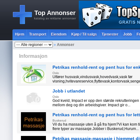
Top Annonser
katalog av reklame annonser
Hjem
Transport
Eiendom
Kjøp / Til salgs
Tjenester
Jobb
Fr
»
Annonser
Informasjon
Petrikas renhold-rent og pent hus for enk
Oslo
Utfører husvask,vindusvask,hovedvask,vask før
visning,hvitevareservice,flyttevask,kontorvask,senget
Jobb i utlandet
Oslo
God kveld, Impact er opp den største rekrutteringen 
mellom deg og din arbeidsgiver. Impact gir o...
Petrikas renhold-rent og pent hus for lett
Buskerud
Vil du ha massasje uten å gå fra hjem?Vi kan kom ti
flere typer av massasje.Jobber i Buskerud,Hurum...
Petrikas massasje-massasje i hjemmet di