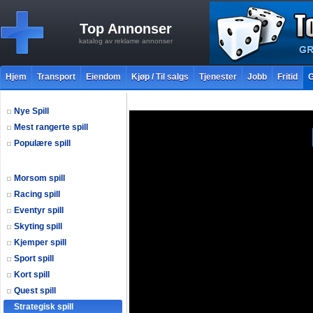
Top Annonser
katalog av reklame annonser
Hjem
Transport
Eiendom
Kjøp / Til salgs
Tjenester
Jobb
Fritid
G
Nye Spill
Mest rangerte spill
Populære spill
Morsom spill
Racing spill
Eventyr spill
Skyting spill
Kjemper spill
Sport spill
Kort spill
Quest spill
Strategisk spill