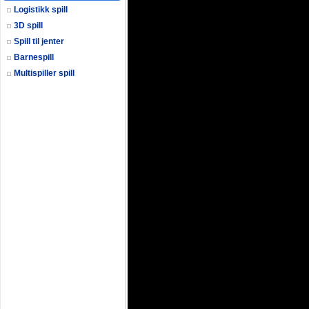
Logistikk spill
3D spill
Spill til jenter
Barnespill
Multispiller spill