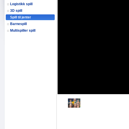
Logistikk spill
3D spill
Spill til jenter
Barnespill
Multispiller spill