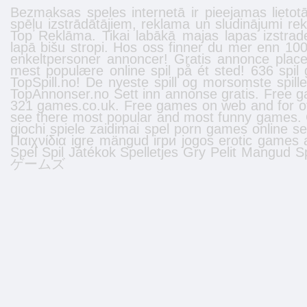
Bezmaksas
speles
internetā ir pieejamas lietot
spēļu izstrādātājiem, reklama un sludinājumi re
Top Reklāma. Tikai labākā
majas lapas izstrad
lapā
bišu stropi
. Hos oss finner du mer enn 1000
enkeltpersoner
annoncer
! Gratis annonce placer
mest populære online spil på ét sted! 636 spil
TopSpill.no! De nyeste spill og morsomste spil
TopAnnonser.no Sett inn annonse gratis. Free
g
321 games.co.uk. Free
games
on web and for ot
see there most popular and most funny games. G
giochi
spiele
zaidimai
spel
porn games online
se
Παιχνίδια
igre
mängud
ігри
jogos
erotic games
Spel
Spil
Játékok
Spelletjes
Gry
Pelit
Mangud
S
ゲームズ