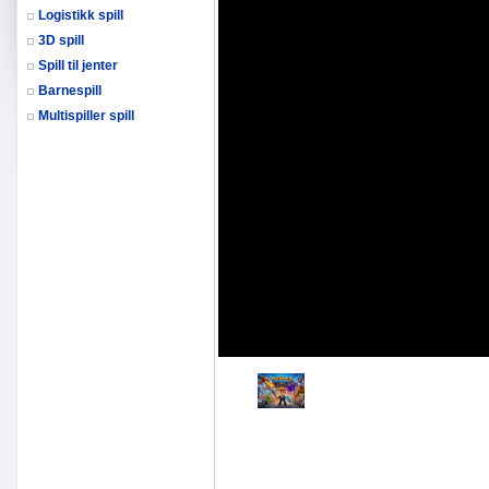
Logistikk spill
3D spill
Spill til jenter
Barnespill
Multispiller spill