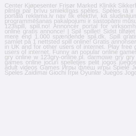
Center Kjøpesenter Frisør Marked Klinikk Sikkerh
pilnīgi par brīvu smieklīgas
spēles
. Spēles tā i
portālā
reklama.lv
nav tik efektīvi, kā
sludināju
programmēšanas pakalpojumi ir sastopāmi mūs
123spill
,
spill.no
! Annoncer portal for virksom
online gratis annonce! | Spil spillet! Sidst tilføje
mere end 1.000 spændende spil.dk. Spill grat
samlet på 1 nettsted
spill online
! Gratis
annonse
in UK and for other users of internet. Play fr
users of internet. Funny an popular online gam
gry online w 123gry-online.pl.
darmowe gry
gry
games online
jocuri
spelletjes
pelit
jogos
juego
adult videos
Games
Игры
флеш игры
Spiele
J
Speles
Zaidimai
Giochi
Ігри
Oyunlar
Juegos
Jog