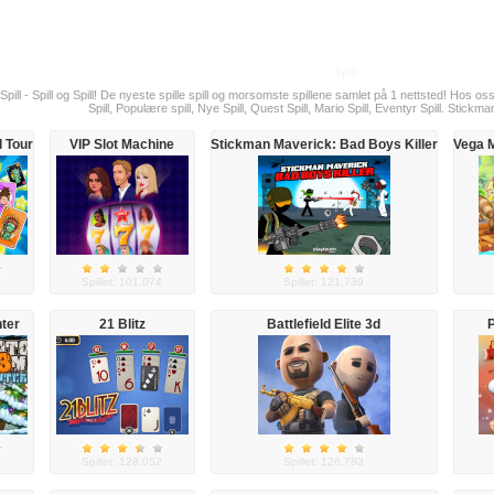
Spill
ill - Spill og Spill! De nyeste spille spill og morsomste spillene samlet på 1 nettsted! Hos oss 
Spill, Populære spill, Nye Spill, Quest Spill, Mario Spill, Eventyr Spill. Stick
d Tour
VIP Slot Machine
Stickman Maverick: Bad Boys Killer
Vega M
0
Spillet: 101,074
Spillet: 121,739
ter
21 Blitz
Battlefield Elite 3d
P
6
Spillet: 128,052
Spillet: 126,783