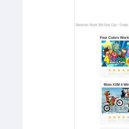
Stickman Skate 360 Epic City - Gratis Sp
Four Colors Worl
Spillet: 173,99
Moto X3M 4 Win
Spillet: 178,52