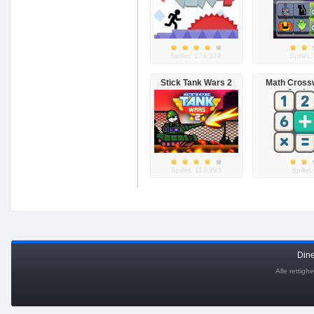
Spillet: 176,528
Spillet
Stick Tank Wars 2
Math Crossw
Genius
Spillet: 113,993
Spillet
Din
Alle rettig