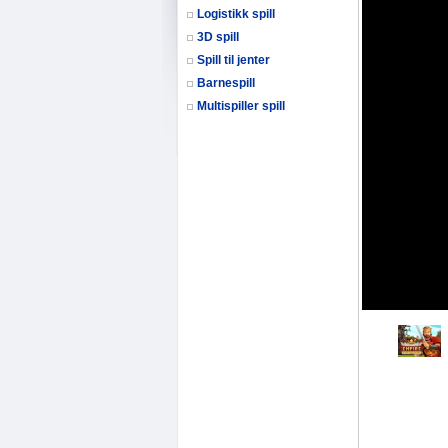
Logistikk spill
3D spill
Spill til jenter
Barnespill
Multispiller spill