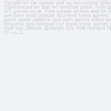
TopSpill.no! De nyeste spill og morsomste spil
TopAnnonser.no Sett inn annonse gratis. Free
g
321 games.co.uk. Free
games
on web and for ot
see there most popular and most funny games. G
giochi
spiele
zaidimai
spel
porn games online
se
Παιχνίδια
igre
mängud
ігри
jogos
erotic games
Spel
Spil
Játékok
Spelletjes
Gry
Pelit
Mangud
S
ゲームズ