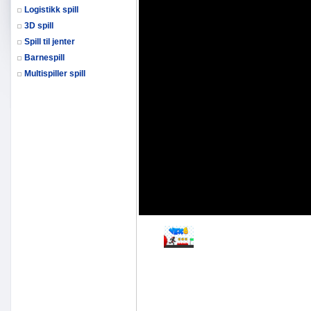
Logistikk spill
3D spill
Spill til jenter
Barnespill
Multispiller spill