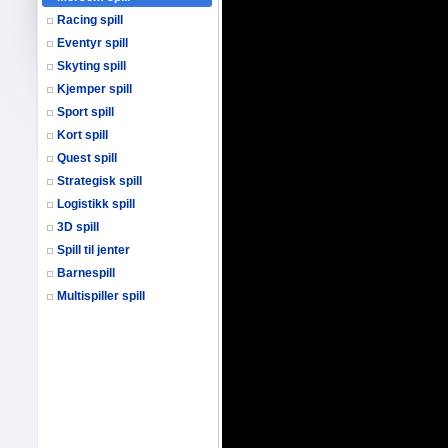
Racing spill
Eventyr spill
Skyting spill
Kjemper spill
Sport spill
Kort spill
Quest spill
Strategisk spill
Logistikk spill
3D spill
Spill til jenter
Barnespill
Multispiller spill