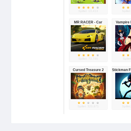
Spillet: 13,413
Spille
MR RACER - Car
Vampire 
Racing
Cr
Spillet: 73,746
Spille
Cursed Treasure 2
Stickman F
Spillet: 320,671
Spille