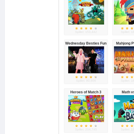
Spillet: 153,442
Spillet: 
Wednesday Besties Fun
Mahjong P
Day
Spillet: 90,606
Spillet: 
Heroes of Match 3
Math v
Spillet: 204,745
Spillet: 