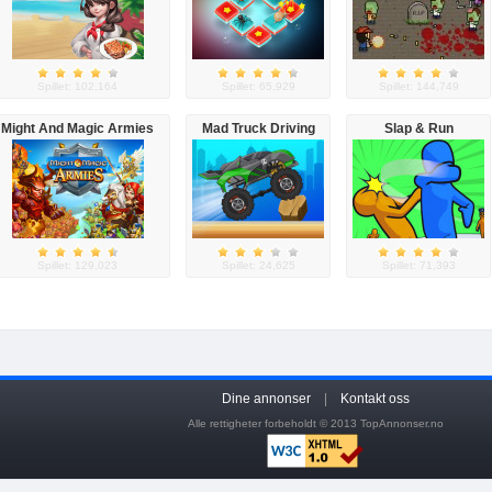
Spillet: 102,164
Spillet: 65,929
Spillet: 144,749
Might And Magic Armies
Mad Truck Driving
Slap & Run
Spillet: 129,023
Spillet: 24,625
Spillet: 71,393
Dine annonser
|
Kontakt oss
Alle rettigheter forbeholdt © 2013 TopAnnonser.no