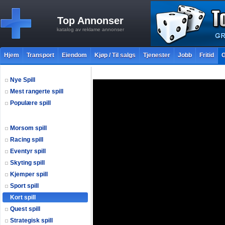
Top Annonser
katalog av reklame annonser
Hjem
Transport
Eiendom
Kjøp / Til salgs
Tjenester
Jobb
Fritid
G
Nye Spill
Mest rangerte spill
Populære spill
Morsom spill
Racing spill
Eventyr spill
Skyting spill
Kjemper spill
Sport spill
Kort spill
Quest spill
Strategisk spill