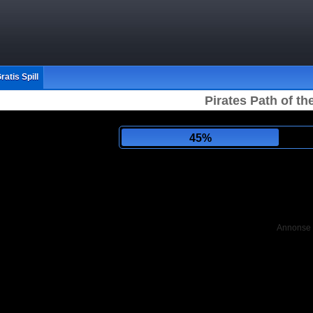
ratis Spill
Pirates Path of t
49%
Annonse