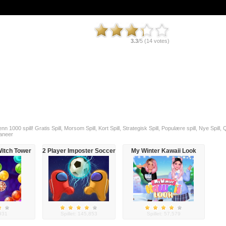
3.3
/5 (
14
votes)
1000 spill! Gratis Spill, Morsom Spill, Kort Spill, Strategisk Spill, Populære spill, Nye Spill, Qu
caneer
itch Tower
2 Player Imposter Soccer
My Winter Kawaii Look
,931
Spillet: 145,853
Spillet: 57,579