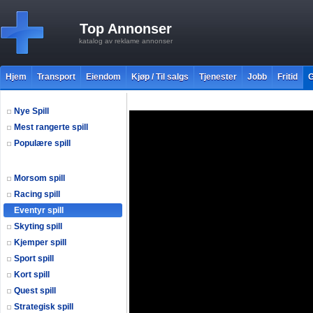
Top Annonser
katalog av reklame annonser
Hjem
Transport
Eiendom
Kjøp / Til salgs
Tjenester
Jobb
Fritid
G
Nye Spill
Mest rangerte spill
Populære spill
Morsom spill
Racing spill
Eventyr spill
Skyting spill
Kjemper spill
Sport spill
Kort spill
Quest spill
Strategisk spill