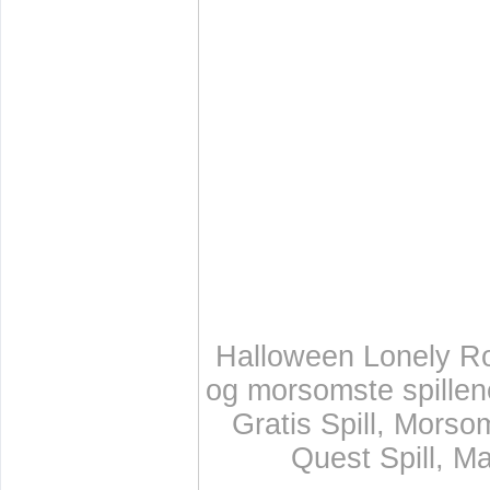
Halloween Lonely Road
og morsomste spillene
Gratis Spill, Morsom
Quest Spill, Ma