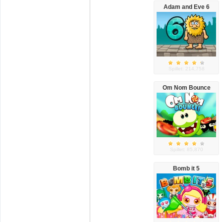
Adam and Eve 6
Spillet: 214,758
Om Nom Bounce
Spillet: 85,870
Bomb it 5